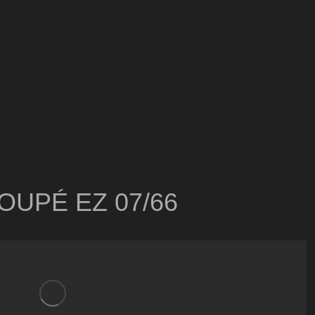
OUPÉ EZ 07/66