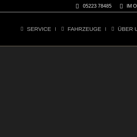
05223 78485
IM 
SERVICE
FAHRZEUGE
ÜBER 